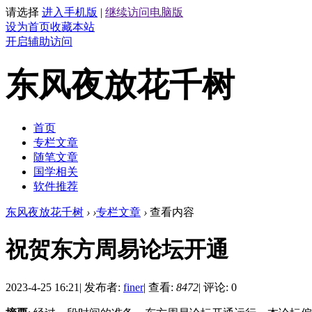
请选择
进入手机版
|
继续访问电脑版
设为首页
收藏本站
开启辅助访问
东风夜放花千树
首页
专栏文章
随笔文章
国学相关
软件推荐
东风夜放花千树
›
›
专栏文章
›
查看内容
祝贺东方周易论坛开通
2023-4-25 16:21
|
发布者:
finer
|
查看:
8472
|
评论: 0